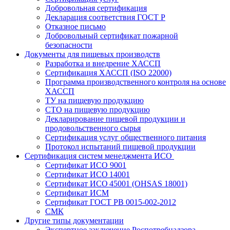
Добровольная сертификация
Декларация соответствия ГОСТ Р
Отказное письмо
Добровольный сертификат пожарной
безопасности
Документы для пищевых производств
Разработка и внедрение ХАССП
Сертификация ХАССП (ISO 22000)
Программа производственного контроля на основе
ХАССП
ТУ на пищевую продукцию
СТО на пищевую продукцию
Декларирование пищевой продукции и
продовольственного сырья
Сертификация услуг общественного питания
Протокол испытаний пищевой продукции
Сертификация систем менеджмента ИСО
Сертификат ИСО 9001
Сертификат ИСО 14001
Сертификат ИСО 45001 (OHSAS 18001)
Сертификат ИСМ
Сертификат ГОСТ РВ 0015-002-2012
СМК
Другие типы документации
Экспертное заключение Роспотребнадзора