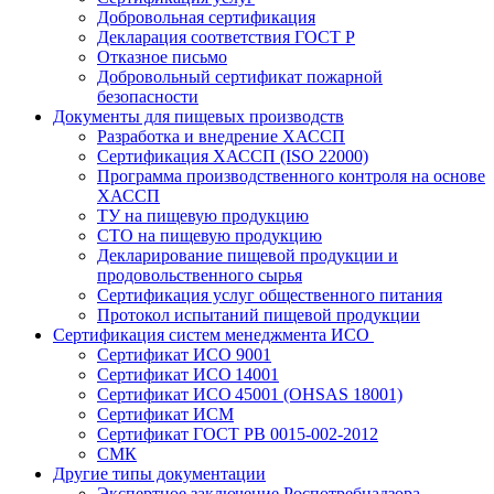
Добровольная сертификация
Декларация соответствия ГОСТ Р
Отказное письмо
Добровольный сертификат пожарной
безопасности
Документы для пищевых производств
Разработка и внедрение ХАССП
Сертификация ХАССП (ISO 22000)
Программа производственного контроля на основе
ХАССП
ТУ на пищевую продукцию
СТО на пищевую продукцию
Декларирование пищевой продукции и
продовольственного сырья
Сертификация услуг общественного питания
Протокол испытаний пищевой продукции
Сертификация систем менеджмента ИСО
Сертификат ИСО 9001
Сертификат ИСО 14001
Сертификат ИСО 45001 (OHSAS 18001)
Сертификат ИСМ
Сертификат ГОСТ РВ 0015-002-2012
СМК
Другие типы документации
Экспертное заключение Роспотребнадзора