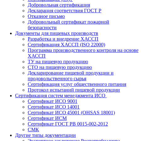
Добровольная сертификация
Декларация соответствия ГОСТ Р
Отказное письмо
Добровольный сертификат пожарной
безопасности
Документы для пищевых производств
Разработка и внедрение ХАССП
Сертификация ХАССП (ISO 22000)
Программа производственного контроля на основе
ХАССП
ТУ на пищевую продукцию
СТО на пищевую продукцию
Декларирование пищевой продукции и
продовольственного сырья
Сертификация услуг общественного питания
Протокол испытаний пищевой продукции
Сертификация систем менеджмента ИСО
Сертификат ИСО 9001
Сертификат ИСО 14001
Сертификат ИСО 45001 (OHSAS 18001)
Сертификат ИСМ
Сертификат ГОСТ РВ 0015-002-2012
СМК
Другие типы документации
Экспертное заключение Роспотребнадзора