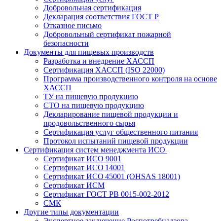
Добровольная сертификация
Декларация соответствия ГОСТ Р
Отказное письмо
Добровольный сертификат пожарной
безопасности
Документы для пищевых производств
Разработка и внедрение ХАССП
Сертификация ХАССП (ISO 22000)
Программа производственного контроля на основе
ХАССП
ТУ на пищевую продукцию
СТО на пищевую продукцию
Декларирование пищевой продукции и
продовольственного сырья
Сертификация услуг общественного питания
Протокол испытаний пищевой продукции
Сертификация систем менеджмента ИСО
Сертификат ИСО 9001
Сертификат ИСО 14001
Сертификат ИСО 45001 (OHSAS 18001)
Сертификат ИСМ
Сертификат ГОСТ РВ 0015-002-2012
СМК
Другие типы документации
Экспертное заключение Роспотребнадзора