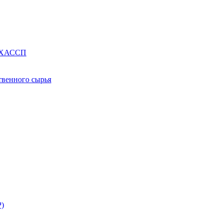
е ХАССП
твенного сырья
Р)