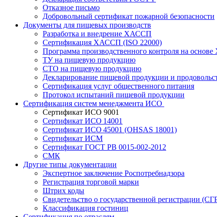
Отказное письмо
Добровольный сертификат пожарной безопасности
Документы для пищевых производств
Разработка и внедрение ХАССП
Сертификация ХАССП (ISO 22000)
Программа производственного контроля на основ
ТУ на пищевую продукцию
СТО на пищевую продукцию
Декларирование пищевой продукции и продовольс
Сертификация услуг общественного питания
Протокол испытаний пищевой продукции
Сертификация систем менеджмента ИСО
Сертификат ИСО 9001
Сертификат ИСО 14001
Сертификат ИСО 45001 (OHSAS 18001)
Сертификат ИСМ
Сертификат ГОСТ РВ 0015-002-2012
СМК
Другие типы документации
Экспертное заключение Роспотребнадзора
Регистрация торговой марки
Штрих коды
Свидетельство о государственной регистрации (СГ
Классификация гостиниц
Сертификация по отраслям