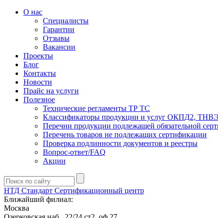
О нас
Специалисты
Гарантии
Отзывы
Вакансии
Проекты
Блог
Контакты
Новости
Прайс на услуги
Полезное
Технические регламенты ТР ТС
Классификаторы продукции и услуг ОКПД2, ТНВ
Перечни продукции подлежащей обязательной сер
Перечень товаров не подлежащих сертификации
Проверка подлинности документов и реестры
Вопрос-ответ/FAQ
Акции
НТД Стандарт
Сертификационный центр
Ближайший филиал:
Москва
Озерковская наб., 22/24 ст2, оф 27