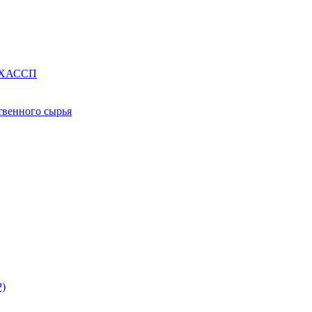
е ХАССП
твенного сырья
Р)