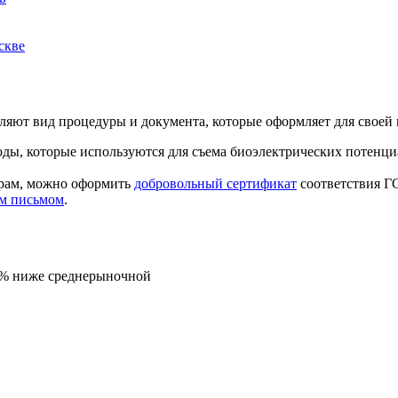
скве
еляют вид процедуры и документа, которые оформляет для свое
оды, которые используются для съема биоэлектрических потенци
урам, можно оформить
добровольный сертификат
соответствия ГО
м письмом
.
5% ниже среднерыночной