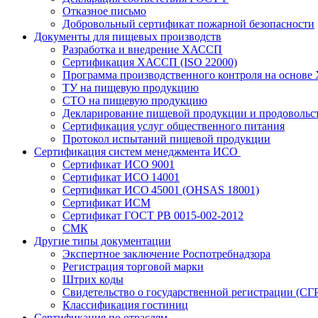
Отказное письмо
Добровольный сертификат пожарной безопасности
Документы для пищевых производств
Разработка и внедрение ХАССП
Сертификация ХАССП (ISO 22000)
Программа производственного контроля на основ
ТУ на пищевую продукцию
СТО на пищевую продукцию
Декларирование пищевой продукции и продовольс
Сертификация услуг общественного питания
Протокол испытаний пищевой продукции
Сертификация систем менеджмента ИСО
Сертификат ИСО 9001
Сертификат ИСО 14001
Сертификат ИСО 45001 (OHSAS 18001)
Сертификат ИСМ
Сертификат ГОСТ РВ 0015-002-2012
СМК
Другие типы документации
Экспертное заключение Роспотребнадзора
Регистрация торговой марки
Штрих коды
Свидетельство о государственной регистрации (СГ
Классификация гостиниц
Сертификация по отраслям