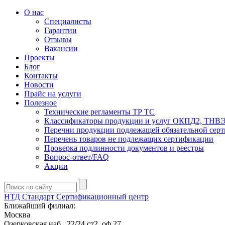
О нас
Специалисты
Гарантии
Отзывы
Вакансии
Проекты
Блог
Контакты
Новости
Прайс на услуги
Полезное
Технические регламенты ТР ТС
Классификаторы продукции и услуг ОКПД2, ТНВ
Перечни продукции подлежащей обязательной сер
Перечень товаров не подлежащих сертификации
Проверка подлинности документов и реестры
Вопрос-ответ/FAQ
Акции
НТД Стандарт
Сертификационный центр
Ближайший филиал:
Москва
Озерковская наб., 22/24 ст2, оф 27