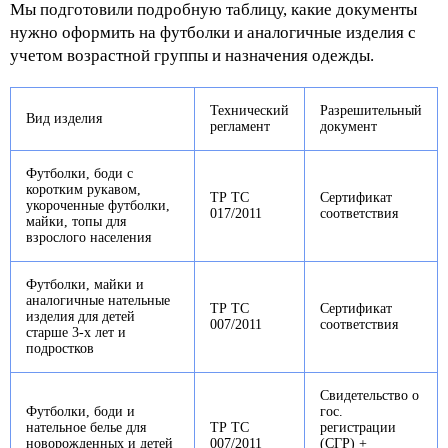
Мы подготовили подробную таблицу, какие документы
нужно оформить на футболки и аналогичные изделия с
учетом возрастной группы и назначения одежды.
Технический
Разрешительный
Вид изделия
регламент
документ
Футболки, боди с
коротким рукавом,
ТР ТС
Сертификат
укороченные футболки,
017/2011
соответствия
майки, топы для
взрослого населения
Футболки, майки и
аналогичные нательные
ТР ТС
Сертификат
изделия для детей
007/2011
соответствия
старше 3-х лет и
подростков
Свидетельство о
Футболки, боди и
гос.
нательное белье для
ТР ТС
регистрации
новорожденных и детей
007/2011
(СГР) +