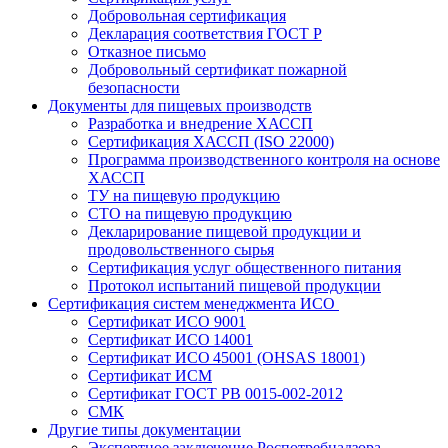
Добровольная сертификация
Декларация соответствия ГОСТ Р
Отказное письмо
Добровольный сертификат пожарной
безопасности
Документы для пищевых производств
Разработка и внедрение ХАССП
Сертификация ХАССП (ISO 22000)
Программа производственного контроля на основе
ХАССП
ТУ на пищевую продукцию
СТО на пищевую продукцию
Декларирование пищевой продукции и
продовольственного сырья
Сертификация услуг общественного питания
Протокол испытаний пищевой продукции
Сертификация систем менеджмента ИСО
Сертификат ИСО 9001
Сертификат ИСО 14001
Сертификат ИСО 45001 (OHSAS 18001)
Сертификат ИСМ
Сертификат ГОСТ РВ 0015-002-2012
СМК
Другие типы документации
Экспертное заключение Роспотребнадзора