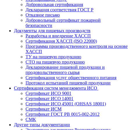
Добровольная сертификация
Декларация соответствия ГОСТ Р
Отказное письмо
Добровольный сертификат пожарной
безопасности
Документы для пищевых производств
Разработка и внедрение ХАССП
Сертификация ХАССП (ISO 22000)
Программа производственного контроля на основе
ХАССП
ТУ на пищевую продукцию
СТО на пищевую продукцию
Декларирование пищевой продукции и
продовольственного сырья
Сертификация услуг общественного питания
Протокол испытаний пищевой продукции
Сертификация систем менеджмента ИСО
Сертификат ИСО 9001
Сертификат ИСО 14001
Сертификат ИСО 45001 (OHSAS 18001)
Сертификат ИСМ
Сертификат ГОСТ РВ 0015-002-2012
СМК
Другие типы документации
Экспертное заключение Роспотребнадзора