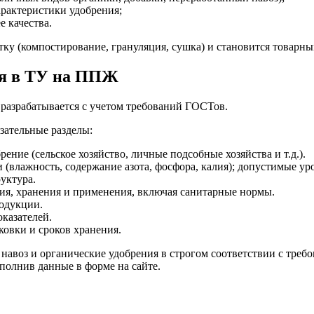
арактеристики удобрения;
 качества.
тку (компостирование, грануляция, сушка) и становится товарн
ся в ТУ на ППЖ
 разрабатывается с учетом требований ГОСТов.
зательные разделы:
рение (сельское хозяйство, личные подсобные хозяйства и т.д.).
 (влажность, содержание азота, фосфора, калия); допустимые у
уктура.
ия, хранения и применения, включая санитарные нормы.
родукции.
казателей.
ковки и сроков хранения.
воз и органические удобрения в строгом соответствии с требов
полнив данные в форме на сайте.