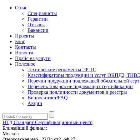
О нас
Специалисты
Гарантии
Отзывы
Вакансии
Проекты
Блог
Контакты
Новости
Прайс на услуги
Полезное
Технические регламенты ТР ТС
Классификаторы продукции и услуг ОКПД2, ТНВ
Перечни продукции подлежащей обязательной сер
Перечень товаров не подлежащих сертификации
Проверка подлинности документов и реестры
Вопрос-ответ/FAQ
Акции
НТД Стандарт
Сертификационный центр
Ближайший филиал:
Москва
Озерковская наб., 22/24 ст2, оф 27