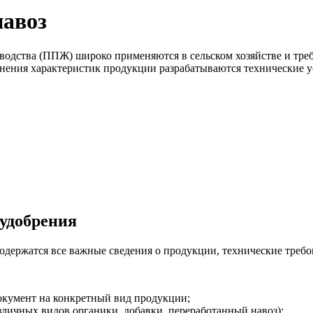
навоз
одства (ППЖ) широко применяются в сельском хозяйстве и треб
ния характеристик продукции разрабатываются технические усло
 удобрения
одержатся все важные сведения о продукции, технические требо
кумент на конкретный вид продукции;
зличных видов органики, добавки, переработанный навоз);