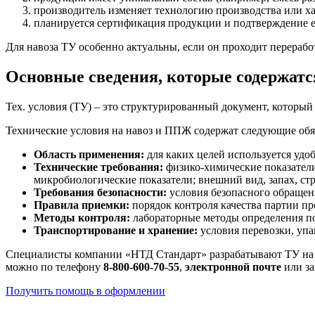
производитель изменяет технологию производства или х
планируется сертификация продукции и подтверждение ее
Для навоза ТУ особенно актуальны, если он проходит перерабо
Основные сведения, которые содержат
Тех. условия (ТУ) – это структурированный документ, который
Технические условия на навоз и ППЖ содержат следующие обя
Область применения:
для каких целей используется удоб
Технические требования:
физико-химические показатели
микробиологические показатели; внешний вид, запах, стр
Требования безопасности:
условия безопасного обращен
Правила приемки:
порядок контроля качества партии п
Методы контроля:
лабораторные методы определения по
Транспортирование и хранение:
условия перевозки, упа
Специалисты компании «НТД Стандарт» разрабатывают ТУ на на
можно по телефону
8-800-600-70-55
,
электронной почте
или за
Получить помощь в оформлении