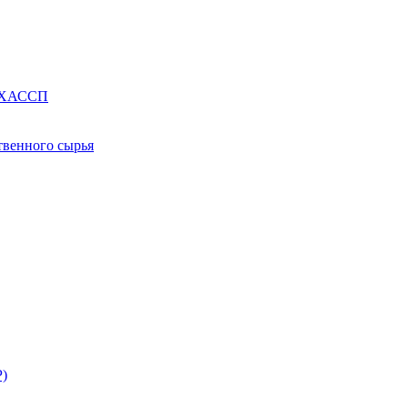
е ХАССП
твенного сырья
Р)