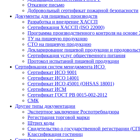
Отказное письмо
Добровольный сертификат пожарной безопасности
Документы для пищевых производств
Разработка и внедрение ХАССП
Сертификация ХАССП (ISO 22000)
Программа производственного контроля на основ
ТУ на пищевую продукцию
СТО на пищевую продукцию
Декларирование пищевой продукции и продовольс
Сертификация услуг общественного питания
Протокол испытаний пищевой продукции
Сертификация систем менеджмента ИСО
Сертификат ИСО 9001
Сертификат ИСО 14001
Сертификат ИСО 45001 (OHSAS 18001)
Сертификат ИСМ
Сертификат ГОСТ РВ 0015-002-2012
СМК
Другие типы документации
Экспертное заключение Роспотребнадзора
Регистрация торговой марки
Штрих коды
Свидетельство о государственной регистрации (СГ
Классификация гостиниц
Сертификация по отраслям