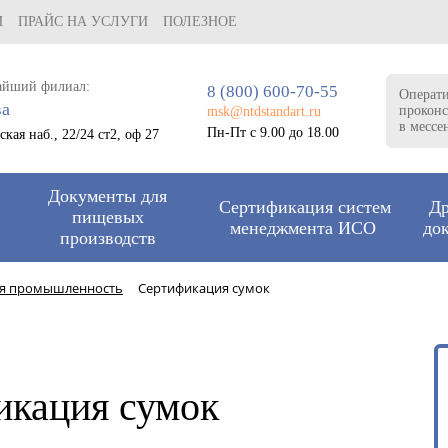
И
ПРАЙС НА УСЛУГИ
ПОЛЕЗНОЕ
айший филиал:
8 (800) 600-70-55
Операт
ва
проконс
msk@ntdstandart.ru
в мессе
Пн-Пт с 9.00 до 18.00
кая наб., 22/24 ст2, оф 27
Документы для
Сертификация систем
Др
пищевых
менеджмента ИСО
до
производств
ая промышленность
Сертификация сумок
икация сумок