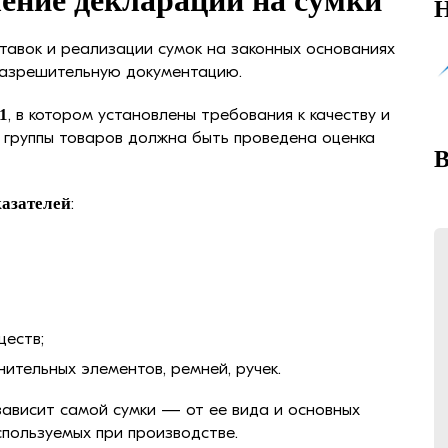
ение декларации на сумки
Н
тавок и реализации сумок на законных основаниях
зрешительную документацию.
1
, в котором установлены требования к качеству и
 группы товаров должна быть проведена оценка
В
казателей
:
ществ;
нительных элементов, ремней, ручек.
зависит самой сумки — от ее вида и основных
спользуемых при производстве.