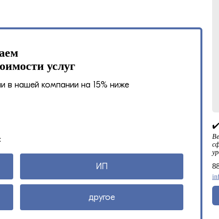
лаем
оимости услуг
 в нашей компании на 15% ниже
✔
Ве
:
сф
ур
ИП
8
in
другое