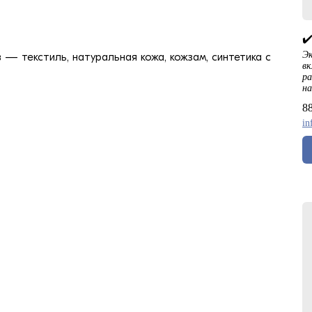
✔
Эк
— текстиль, натуральная кожа, кожзам, синтетика с
вк
ра
н
8
in