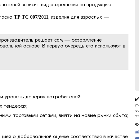
вателей зависит вид разрешения на продукцию.
гласно
ТР ТС 007/2011
, изделия для взрослых —
й производитель решает сам — оформление
овольной основе. В первую очередь его используют в
и уровень доверия потребителей;
✔
х тендерах;
Сп
го
пными торговыми сетями, выйти на новые рынки сбыта;
вн
.
8
in
ией о добровольной оценке соответствия в качестве