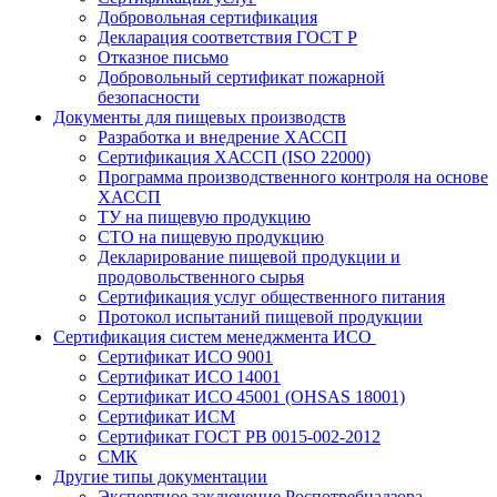
Добровольная сертификация
Декларация соответствия ГОСТ Р
Отказное письмо
Добровольный сертификат пожарной
безопасности
Документы для пищевых производств
Разработка и внедрение ХАССП
Сертификация ХАССП (ISO 22000)
Программа производственного контроля на основе
ХАССП
ТУ на пищевую продукцию
СТО на пищевую продукцию
Декларирование пищевой продукции и
продовольственного сырья
Сертификация услуг общественного питания
Протокол испытаний пищевой продукции
Сертификация систем менеджмента ИСО
Сертификат ИСО 9001
Сертификат ИСО 14001
Сертификат ИСО 45001 (OHSAS 18001)
Сертификат ИСМ
Сертификат ГОСТ РВ 0015-002-2012
СМК
Другие типы документации
Экспертное заключение Роспотребнадзора