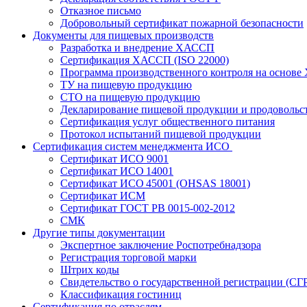
Отказное письмо
Добровольный сертификат пожарной безопасности
Документы для пищевых производств
Разработка и внедрение ХАССП
Сертификация ХАССП (ISO 22000)
Программа производственного контроля на основ
ТУ на пищевую продукцию
СТО на пищевую продукцию
Декларирование пищевой продукции и продовольс
Сертификация услуг общественного питания
Протокол испытаний пищевой продукции
Сертификация систем менеджмента ИСО
Сертификат ИСО 9001
Сертификат ИСО 14001
Сертификат ИСО 45001 (OHSAS 18001)
Сертификат ИСМ
Сертификат ГОСТ РВ 0015-002-2012
СМК
Другие типы документации
Экспертное заключение Роспотребнадзора
Регистрация торговой марки
Штрих коды
Свидетельство о государственной регистрации (СГ
Классификация гостиниц
Сертификация по отраслям