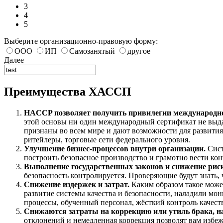
3
4
5
Выберите организационно-правовую форму:
ООО
ИП
Самозанятый
другое
Далее
Преимущества ХАССП
HACCP позволяет получить привилегии международно
этой основы ни один международный сертификат не выд
признаны во всем мире и дают возможности для развития
ритейлеры, торговые сети федерального уровня.
Улучшение бизнес-процессов внутри организации.
Сист
построить безопасное производство и грамотно вести конт
Выполнение государственных законов и снижение рис
безопасность контролируется. Проверяющие будут знать, 
Снижение издержек и затрат.
Каким образом такое может
развитие системы качества и безопасности, наладили м
процессы, обученный персонал, жёсткий контроль качест
Снижаются затраты на коррекцию или утиль брака, н
отклонений и немедленная коррекция позволят вам избеж