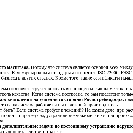
го масштаба.
Потому что система является основой всех между
ается. К международным стандартам относятся: ISO 22000, FS
 бизнеса в других странах. Кроме того, такие сертификаты нач
ема позволяет структурировать все процессы, как на местах, та
роль качества. Когда система построена, то вам предстоит толь
ков выявления нарушений со стороны Роспотребнадзора
: пл
что ваша система работает и вы надежный производитель.
 быть? Если система требует вложений? На самом деле, при расч
ониторинг и процедуры, устранили возможные риски при произво
ва.
а дополнительные задачи по постоянному устранению наруш
ать лишних действий и затрат.