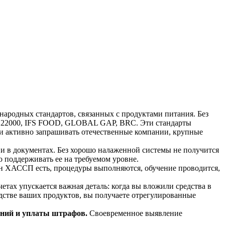
народных стандартов, связанных с продуктами питания. Без
SC 22000, IFS FOOD, GLOBAL GAP, BRC. Эти стандарты
али активно запрашивать отечественные компании, крупные
к и в документах. Без хорошо налаженной системы не получится
ко поддерживать ее на требуемом уровне.
ан ХАССП есть, процедуры выполняются, обучение проводится,
етах упускается важная деталь: когда вы вложили средства в
дстве ваших продуктов, вы получаете отрегулированные
ений и уплаты штрафов.
Своевременное выявление