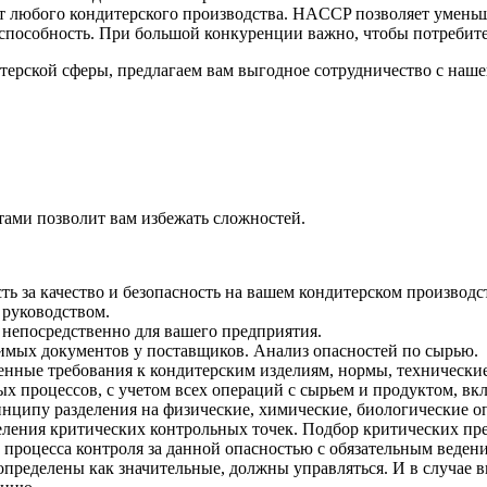
 любого кондитерского производства. HACCP позволяет уменьш
я способность. При большой конкуренции важно, чтобы потребит
ерской сферы, предлагаем вам выгодное сотрудничество с наше
тами позволит вам избежать сложностей.
сть за качество и безопасность на вашем кондитерском произво
 руководством.
 непосредственно для вашего предприятия.
имых документов у поставщиков. Анализ опасностей по сырью.
енные требования к кондитерским изделиям, нормы, технически
х процессов, с учетом всех операций с сырьем и продуктом, вкл
нципу разделения на физические, химические, биологические о
еления критических контрольных точек. Подбор критических пр
процесса контроля за данной опасностью с обязательным веден
пределены как значительные, должны управляться. И в случае в