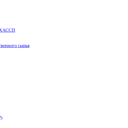
е ХАССП
твенного сырья
Р)