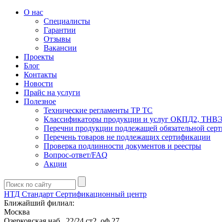
О нас
Специалисты
Гарантии
Отзывы
Вакансии
Проекты
Блог
Контакты
Новости
Прайс на услуги
Полезное
Технические регламенты ТР ТС
Классификаторы продукции и услуг ОКПД2, ТНВ
Перечни продукции подлежащей обязательной сер
Перечень товаров не подлежащих сертификации
Проверка подлинности документов и реестры
Вопрос-ответ/FAQ
Акции
НТД Стандарт
Сертификационный центр
Ближайший филиал:
Москва
Озерковская наб., 22/24 ст2, оф 27