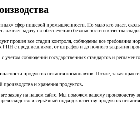
оизводства
тных» сфер пищевой промышленности. Но мало кто знает, скольк
усложняет задачу по обеспечению безопасности и качества сладос
укт прошел все стадии контроля, соблюдены все требования но
к РПН с предписаниями, от штрафов и до полного закрытия прои
с учетом соблюдений государственных стандартов и регламентов
опасности продуктов питания космонавтов. Позже, такая практи
й производства и хранения продуктов.
вьте заявку на нашем сайте. Мы поможем вашему производству в
евосходство и серьёзный подход к качеству продуктов питания