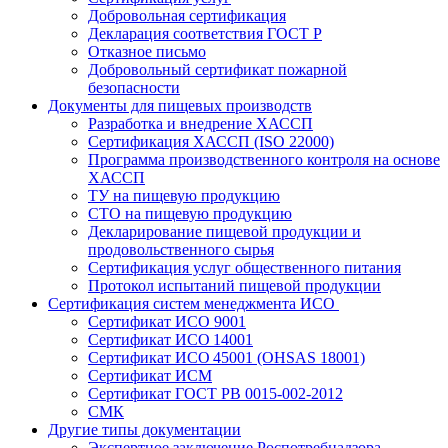
Добровольная сертификация
Декларация соответствия ГОСТ Р
Отказное письмо
Добровольный сертификат пожарной
безопасности
Документы для пищевых производств
Разработка и внедрение ХАССП
Сертификация ХАССП (ISO 22000)
Программа производственного контроля на основе
ХАССП
ТУ на пищевую продукцию
СТО на пищевую продукцию
Декларирование пищевой продукции и
продовольственного сырья
Сертификация услуг общественного питания
Протокол испытаний пищевой продукции
Сертификация систем менеджмента ИСО
Сертификат ИСО 9001
Сертификат ИСО 14001
Сертификат ИСО 45001 (OHSAS 18001)
Сертификат ИСМ
Сертификат ГОСТ РВ 0015-002-2012
СМК
Другие типы документации
Экспертное заключение Роспотребнадзора